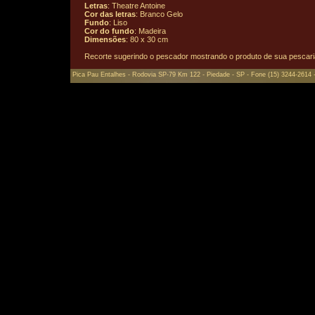
Letras
: Theatre Antoine
Cor das letras
: Branco Gelo
Fundo
: Liso
Cor do fundo
: Madeira
Dimensões
: 80 x 30 cm
Recorte sugerindo o pescador mostrando o produto de sua pescar
Pica Pau Entalhes - Rodovia SP-79 Km 122 - Piedade - SP - Fone (15) 3244-2614 